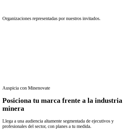
Organizaciones representadas por nuestros invitados.
Sé nuestro invitado
¿Tienes una historia que mueve a la
minería?
Si eres parte de la industria y quieres compartir tu visión,
conversemos. Graba un episodio con nosotros.
Quiero grabar
Escríbenos
Auspicia con Minenovate
Posiciona tu marca frente a la industria
minera
Llega a una audiencia altamente segmentada de ejecutivos y
profesionales del sector, con planes a tu medida.