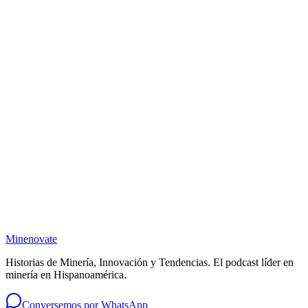
Participación en agenda editorial + episodio especial
Derecho preferente de renovación
WhatsApp
contacto@minenovate.com
No te pierdas ningún episodio
Suscríbete y recibe lo nuevo de Minenovate en tu correo.
Minenovate
Suscribirme
Historias de Minería, Innovación y Tendencias
. El podcast líder en
minería en Hispanoamérica.
Conversemos por WhatsApp