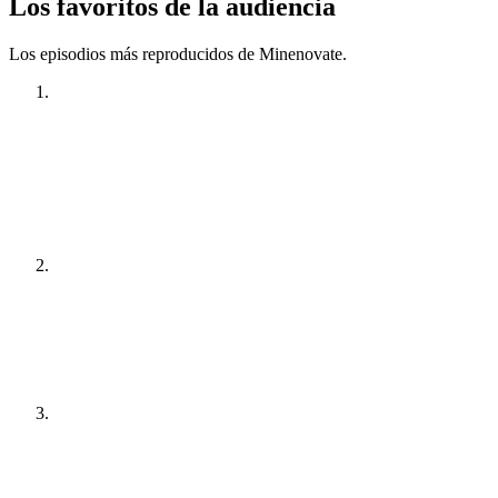
Los favoritos de la audiencia
Los episodios más reproducidos de Minenovate.
E58 - Chile y los Minerales Críticos: La
Estrategia que Define el Futuro de la Minería
Global
2,3 mil vistas
E49 - Rebeca Poleo: El potencial del Hidrógeno
Verde en la Minería
1,5 mil vistas
E50 - Aurora Williams: El futuro de la minería