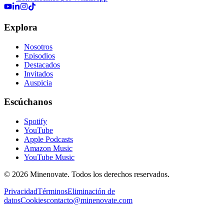
Explora
Nosotros
Episodios
Destacados
Invitados
Auspicia
Escúchanos
Spotify
YouTube
Apple Podcasts
Amazon Music
YouTube Music
©
2026
Minenovate
. Todos los derechos reservados.
Privacidad
Términos
Eliminación de
datos
Cookies
contacto@minenovate.com