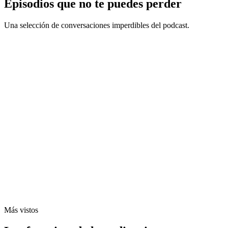
Episodios que no te puedes perder
Una selección de conversaciones imperdibles del podcast.
E50 - Aurora Williams: El futuro de la minería
chilena, litio, inversión y sostenibilidad
E57 - Minerales Críticos y el Rol de Perú y Chile en
la Nueva Era Minera con Romulo Mucho
E51 - Impulsando la Minería Chilena con SONAMI,
Carolina Vásquez
Más vistos